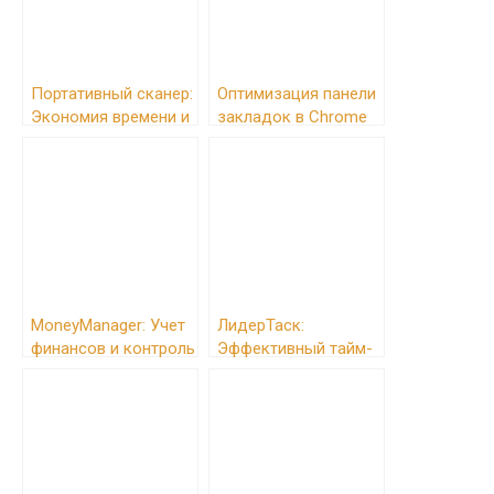
Портативный сканер:
Оптимизация панели
Экономия времени и
закладок в Chrome
повышение
для повышения
продуктивности
продуктивности
MoneyManager: Учет
ЛидерТаск:
финансов и контроль
Эффективный тайм-
расходов
менеджмент для
достижения успеха