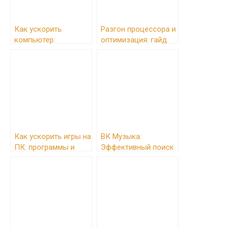
Как ускорить
Разгон процессора и
компьютер:
оптимизация: гайд
оптимизация и
для повышения FPS
чистка ПК для
и ускорения работы
повышения
производительности
Как ускорить игры на
ВК Музыка:
ПК: программы и
Эффективный поиск
настройки для
треков и
повышения FPS
расширенные
возможности