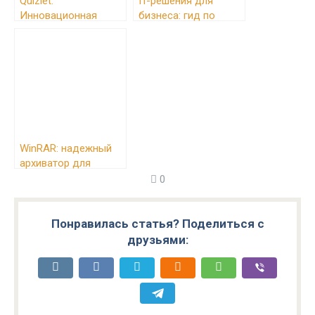
Quizlet:
IT-решения для
Инновационная
бизнеса: гид по
Платформа для
выбору
Создания и
программного
Изучения Учебных
обеспечения
Материалов
WinRAR: надежный
архиватор для
Windows
0
Понравилась статья? Поделиться с
друзьями: