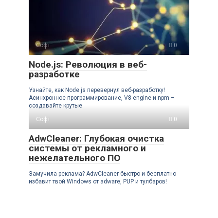
Софт
0
Node.js: Революция в веб-
разработке
Узнайте, как Node.js перевернул веб-разработку!
Асинхронное программирование, V8 engine и npm –
создавайте крутые
Софт
0
AdwCleaner: Глубокая очистка
системы от рекламного и
нежелательного ПО
Замучила реклама? AdwCleaner быстро и бесплатно
избавит твой Windows от adware, PUP и тулбаров!