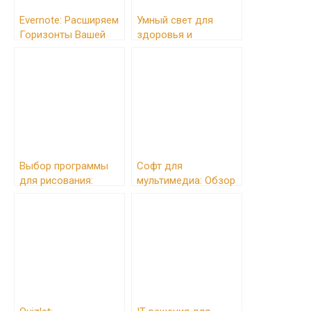
Evernote: Расширяем
Умный свет для
Горизонты Вашей
здоровья и
Продуктивности
продуктивности
Выбор программы
Софт для
для рисования:
мультимедиа: Обзор
руководство для
программ для
начинающих и
работы с видео,
профессионалов
аудио и графикой