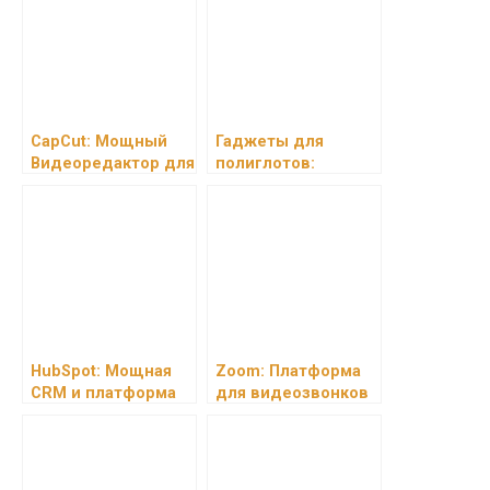
CapCut: Мощный
Гаджеты для
Видеоредактор для
полиглотов:
Создания Контента
цифровые
инструменты для
эффективного
изучения
иностранных
языков
HubSpot: Мощная
Zoom: Платформа
CRM и платформа
для видеозвонков
для автоматизации
и онлайн-
маркетинга и
конференций
продаж