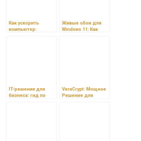
Как ускорить
Живые обои для
компьютер:
Windows 11: Как
оптимизация и
установить и
чистка ПК для
настроить
повышения
анимированный
производительност
фон
и
IT-решения для
VeraCrypt: Мощное
бизнеса: гид по
Решение для
выбору
Шифрования
программного
Данных
обеспечения