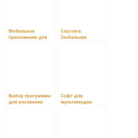
Мобильное
Coursera:
приложение для
Глобальная
изучения языков с
Образовательная
интеграцией
Платформа
местных традиций
Выбор программы
Софт для
для рисования:
мультимедиа:
руководство для
Обзор программ
начинающих и
для работы с
профессионалов
видео, аудио и
графикой