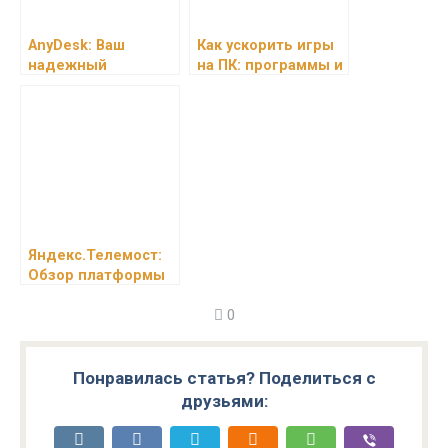
AnyDesk: Ваш
Как ускорить игры
надежный
на ПК: программы и
инструмент для
настройки для
удаленного
повышения FPS
доступа
Яндекс.Телемост:
Обзор платформы
для
0
видеоконференций
и онлайн-встреч
Понравилась статья? Поделиться с
друзьями: