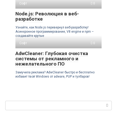
Софт
0
Node.js: Революция в веб-
разработке
Узнайте, как Node.js перевернул веб-разработку!
Асинхронное программирование, V8 engine и npm –
создавайте крутые
Софт
0
AdwCleaner: Глубокая очистка
системы от рекламного и
нежелательного ПО
Замучила реклама? AdwCleaner быстро и бесплатно
избавит твой Windows от adware, PUP и тулбаров!
Поиск: