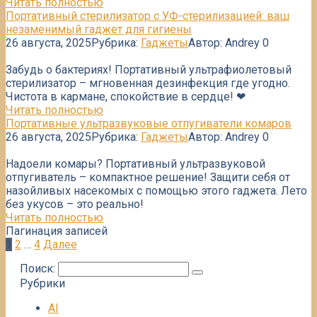
Читать полностью
Портативный стерилизатор с УФ-стерилизацией: ваш
незаменимый гаджет для гигиены
26 августа, 2025
Рубрика:
Гаджеты
Автор:
Andrey
0
Забудь о бактериях! Портативный ультрафиолетовый
стерилизатор – мгновенная дезинфекция где угодно.
Чистота в кармане, спокойствие в сердце! ❤
Читать полностью
Портативные ультразвуковые отпугиватели комаров
26 августа, 2025
Рубрика:
Гаджеты
Автор:
Andrey
0
Надоели комары? Портативный ультразвуковой
отпугиватель – компактное решение! Защити себя от
назойливых насекомых с помощью этого гаджета. Лето
без укусов – это реально!
Читать полностью
Пагинация записей
1
2
…
4
Далее
Поиск:
Рубрики
AI