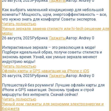
26 августа, 2025
Рубрика:
Гаджеты
Автор:
Andrey
0
Как выбрать маленький кондиционер для небольшой
комнаты? Мощность, шум, энергоэффективность – все,
что нужно знать для комфорта! Советы экспертов.
Читать полностью
Умные зеркала: замена стилисту или hi-tech решение для
моды
26 августа, 2025
Рубрика:
Гаджеты
Автор:
Andrey
0
Интерактивные зеркала – это революция в моде!
Подбери идеальный образ, получи советы стилиста и
экономь время. Узнай, как умные зеркала меняют
индустрию моды!
Читать полностью
Офлайн карты и GPS навигация на iPhone с iOS
26 августа, 2025
Рубрика:
Гаджеты
Автор:
Andrey
0
Путешествуй без роуминга! Лучшие офлайн карты для
iPhone и GPS навигация. Экономь трафик и строй
маршруты без интернета. Скачай сейчас!
Читать полностью
Умный дом: гаджеты для экономии электроэнергии и
бюджета