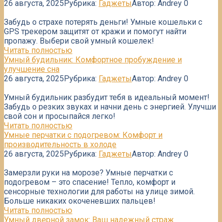
26 августа, 2025
Рубрика:
Гаджеты
Автор:
Andrey
0
Забудь о страхе потерять деньги! Умные кошельки с
GPS трекером защитят от кражи и помогут найти
пропажу. Выбери свой умный кошелек!
Читать полностью
Умный будильник: Комфортное пробуждение и
улучшение сна
26 августа, 2025
Рубрика:
Гаджеты
Автор:
Andrey
0
Умный будильник разбудит тебя в идеальный момент!
Забудь о резких звуках и начни день с энергией. Улучши
свой сон и просыпайся легко!
Читать полностью
Умные перчатки с подогревом: Комфорт и
производительность в холоде
26 августа, 2025
Рубрика:
Гаджеты
Автор:
Andrey
0
Замерзли руки на морозе? Умные перчатки с
подогревом – это спасение! Тепло, комфорт и
сенсорные технологии для работы на улице зимой.
Больше никаких окоченевших пальцев!
Читать полностью
Умный дверной замок: Ваш надежный страж