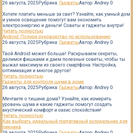
26 августа, 2025
Рубрика:
Гаджеты
Автор:
Andrey
0
Хотите платить меньше за свет? Узнайте, как умный дом
и умное освещение помогут вам экономить
электроэнергию и деньги! Советы и гаджеты внутри!
Читать полностью
Android: Полное руководство по использованию
26 августа, 2025
Рубрика:
Гаджеты
Автор:
Andrey
0
Твой Android может больше! Раскрываем секреты,
делимся фишками и даем полезные советы, чтобы ты
выжал максимум из своего смартфона. Настройка,
оптимизация и многое другое!
Читать полностью
Гаджеты для контроля шума в доме
26 августа, 2025
Рубрика:
Гаджеты
Автор:
Andrey
0
Мечтаете о тишине дома? Узнайте, как измерить
уровень шума и какие гаджеты помогут создать
акустический комфорт и оазис спокойствия!
Читать полностью
Как выбрать идеальный портативный холодильник для
пикника
26 августа, 2025
Рубрика:
Гаджеты
Автор:
Andrey
0