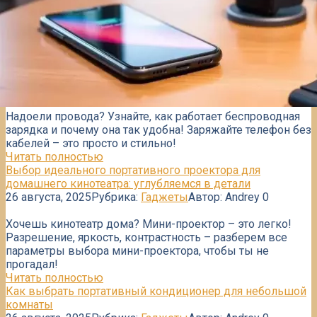
Надоели провода? Узнайте, как работает беспроводная
зарядка и почему она так удобна! Заряжайте телефон без
кабелей – это просто и стильно!
Читать полностью
Выбор идеального портативного проектора для
домашнего кинотеатра: углубляемся в детали
26 августа, 2025
Рубрика:
Гаджеты
Автор:
Andrey
0
Хочешь кинотеатр дома? Мини-проектор – это легко!
Разрешение, яркость, контрастность – разберем все
параметры выбора мини-проектора, чтобы ты не
прогадал!
Читать полностью
Как выбрать портативный кондиционер для небольшой
комнаты