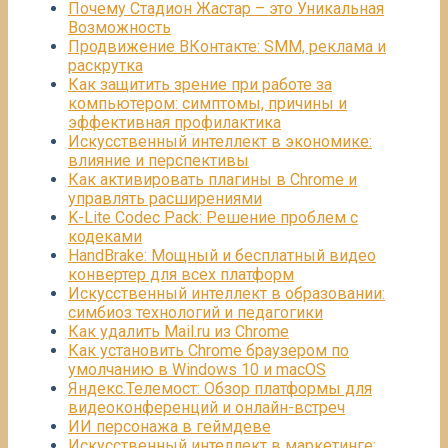
Почему Стадион Жастар – это Уникальная
Возможность
Продвижение ВКонтакте: SMM, реклама и
раскрутка
Как защитить зрение при работе за
компьютером: симптомы, причины и
эффективная профилактика
Искусственный интеллект в экономике:
влияние и перспективы
Как активировать плагины в Chrome и
управлять расширениями
K-Lite Codec Pack: Решение проблем с
кодеками
HandBrake: Мощный и бесплатный видео
конвертер для всех платформ
Искусственный интеллект в образовании:
симбиоз технологий и педагогики
Как удалить Mail.ru из Chrome
Как установить Chrome браузером по
умолчанию в Windows 10 и macOS
Яндекс.Телемост: Обзор платформы для
видеоконференций и онлайн-встреч
ИИ персонажа в геймдеве
Искусственный интеллект в маркетинге: