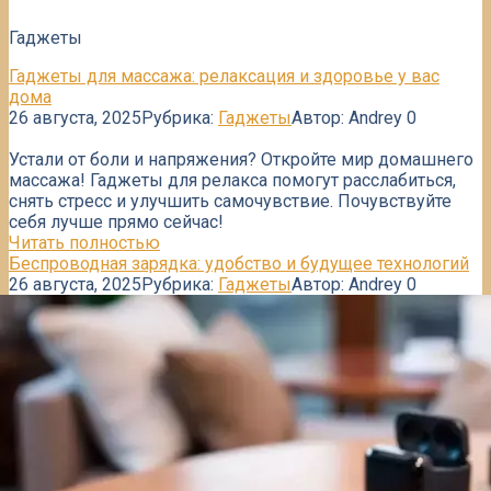
Гаджеты
Гаджеты для массажа: релаксация и здоровье у вас
дома
26 августа, 2025
Рубрика:
Гаджеты
Автор:
Andrey
0
Устали от боли и напряжения? Откройте мир домашнего
массажа! Гаджеты для релакса помогут расслабиться,
снять стресс и улучшить самочувствие. Почувствуйте
себя лучше прямо сейчас!
Читать полностью
Беспроводная зарядка: удобство и будущее технологий
26 августа, 2025
Рубрика:
Гаджеты
Автор:
Andrey
0