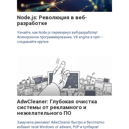
Софт
0
Node.js: Революция в веб-
разработке
Узнайте, как Node.js перевернул веб-разработку!
Асинхронное программирование, V8 engine и npm –
создавайте крутые
Софт
0
AdwCleaner: Глубокая очистка
системы от рекламного и
нежелательного ПО
Замучила реклама? AdwCleaner быстро и бесплатно
избавит твой Windows от adware, PUP и тулбаров!