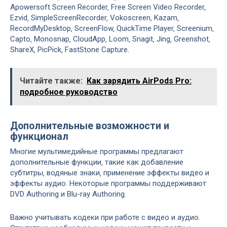
Apowersoft Screen Recorder‚ Free Screen Video Recorder‚
Ezvid‚ SimpleScreenRecorder‚ Vokoscreen‚ Kazam‚
RecordMyDesktop‚ ScreenFlow‚ QuickTime Player‚ Screenium‚
Capto‚ Monosnap‚ CloudApp‚ Loom‚ Snagit‚ Jing‚ Greenshot‚
ShareX‚ PicPick‚ FastStone Capture.
Читайте также:
Как зарядить AirPods Pro:
подробное руководство
Дополнительные возможности и
функционал
Многие мультимедийные программы предлагают
дополнительные функции‚ такие как добавление
субтитры‚ водяные знаки‚ применение эффекты видео и
эффекты аудио. Некоторые программы поддерживают
DVD Authoring и Blu-ray Authoring.
Важно учитывать кодеки при работе с видео и аудио.