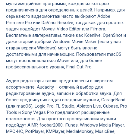
мультимедийные программы‚ каждая из которых
предназначена для определенных целей. Например‚ для
серьезного видеомонтаж часто выбирают Adobe
Premiere Pro или DaVinci Resolve‚ тогда как для простых
задач подойдет Movavi Video Editor или Filmora.
Бесплатные альтернативы‚ такие как Kdenlive‚ OpenShot и
даже старый добрый Windows Movie Maker (если у вас
старая версия Windows) могут быть вполне
достаточными для начинающих. Пользователи macOS
могут воспользоваться iMovie или‚ для более
профессионального уровня‚ Final Cut Pro.
Аудио редакторы также представлены в широком
ассортименте. Audacity – отличный выбор для
редактирование аудио‚ записи и обработки звука. Для
более продвинутых задач создание музыки‚ GarageBand
(для macOS)‚ Logic Pro‚ FL Studio‚ Ableton Live‚ Cubase‚ Pro
Tools и Sony Vegas Pro предлагают расширенные
возможности. Для простого прослушивания музыки
подойдут AIMP‚ foobar2000‚ iTunes‚ Windows Media Player‚
MPC-HC‚ PotPlayer‚ KMPlayer‚ MediaMonkey‚ MusicBee‚