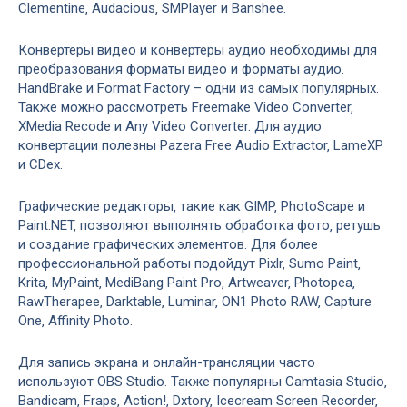
Clementine‚ Audacious‚ SMPlayer и Banshee.
Конвертеры видео и конвертеры аудио необходимы для
преобразования форматы видео и форматы аудио.
HandBrake и Format Factory – одни из самых популярных.
Также можно рассмотреть Freemake Video Converter‚
XMedia Recode и Any Video Converter. Для аудио
конвертации полезны Pazera Free Audio Extractor‚ LameXP
и CDex.
Графические редакторы‚ такие как GIMP‚ PhotoScape и
Paint.NET‚ позволяют выполнять обработка фото‚ ретушь
и создание графических элементов. Для более
профессиональной работы подойдут Pixlr‚ Sumo Paint‚
Krita‚ MyPaint‚ MediBang Paint Pro‚ Artweaver‚ Photopea‚
RawTherapee‚ Darktable‚ Luminar‚ ON1 Photo RAW‚ Capture
One‚ Affinity Photo.
Для запись экрана и онлайн-трансляции часто
используют OBS Studio. Также популярны Camtasia Studio‚
Bandicam‚ Fraps‚ Action!‚ Dxtory‚ Icecream Screen Recorder‚