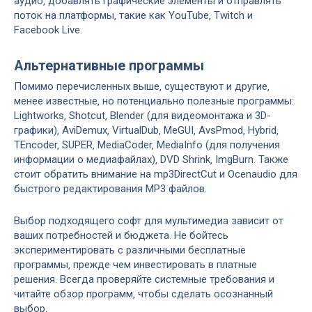
аудио‚ добавлять графические элементы и отправлять
поток на платформы‚ такие как YouTube‚ Twitch и
Facebook Live.
Альтернативные программы
Помимо перечисленных выше‚ существуют и другие‚
менее известные‚ но потенциально полезные программы:
Lightworks‚ Shotcut‚ Blender (для видеомонтажа и 3D-
графики)‚ AviDemux‚ VirtualDub‚ MeGUI‚ AvsPmod‚ Hybrid‚
TEncoder‚ SUPER‚ MediaCoder‚ MediaInfo (для получения
информации о медиафайлах)‚ DVD Shrink‚ ImgBurn. Также
стоит обратить внимание на mp3DirectCut и Ocenaudio для
быстрого редактирования MP3 файлов.
Выбор подходящего софт для мультимедиа зависит от
ваших потребностей и бюджета. Не бойтесь
экспериментировать с различными бесплатные
программы‚ прежде чем инвестировать в платные
решения. Всегда проверяйте системные требования и
читайте обзор программ‚ чтобы сделать осознанный
выбор.