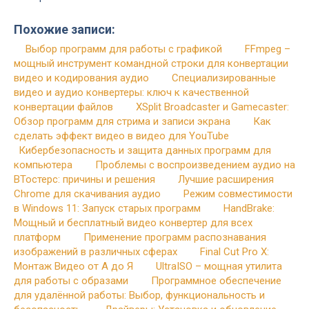
Похожие записи:
Выбор программ для работы с графикой
FFmpeg –
мощный инструмент командной строки для конвертации
видео и кодирования аудио
Специализированные
видео и аудио конвертеры: ключ к качественной
конвертации файлов
XSplit Broadcaster и Gamecaster:
Обзор программ для стрима и записи экрана
Как
сделать эффект видео в видео для YouTube
Кибербезопасность и защита данных программ для
компьютера
Проблемы с воспроизведением аудио на
ВТостерс: причины и решения
Лучшие расширения
Chrome для скачивания аудио
Режим совместимости
в Windows 11: Запуск старых программ
HandBrake:
Мощный и бесплатный видео конвертер для всех
платформ
Применение программ распознавания
изображений в различных сферах
Final Cut Pro X:
Монтаж Видео от А до Я
UltraISO – мощная утилита
для работы с образами
Программное обеспечение
для удалённой работы: Выбор, функциональность и