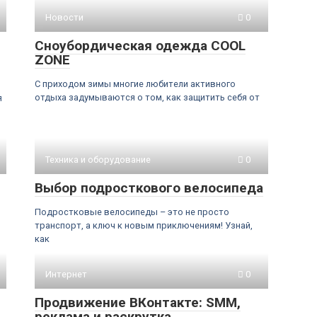
Новости
0
Сноубордическая одежда COOL
ZONE
С приходом зимы многие любители активного
отдыха задумываются о том, как защитить себя от
я
Техника и оборудование
0
Выбор подросткового велосипеда
Подростковые велосипеды – это не просто
транспорт, а ключ к новым приключениям! Узнай,
как
Интернет
0
Продвижение ВКонтакте: SMM,
реклама и раскрутка