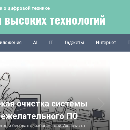
тьи о цифровой технике
 высоких технологий
иложения
AI
IT
Гаджеты
Интернет
окая очистка системы
 нежелательного ПО
тро и бесплатно избавит твой Windows от