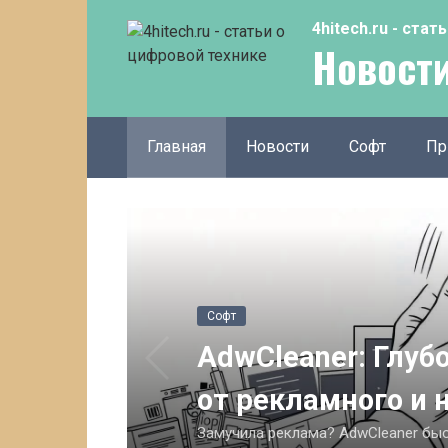
Перейти
4hitech.ru - ста
к
Новости
контенту
Главная
Новости
Софт
Пр
Софт
AdwCleaner: Глуб
от рекламного и
Замучила реклама? AdwCleaner быс