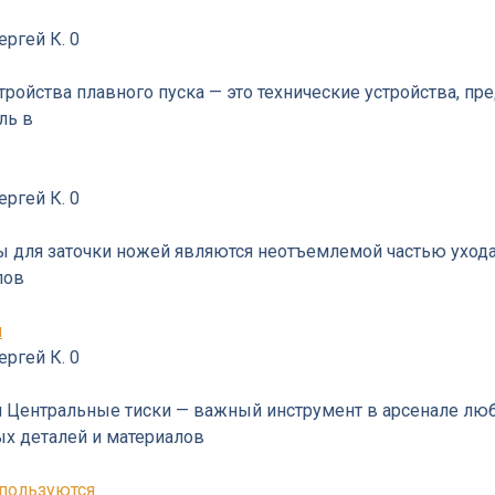
ергей К.
0
тройства плавного пуска — это технические устройства, п
ль в
ергей К.
0
 для заточки ножей являются неотъемлемой частью ухода з
пов
й
ергей К.
0
 Центральные тиски — важный инструмент в арсенале любо
х деталей и материалов
спользуются