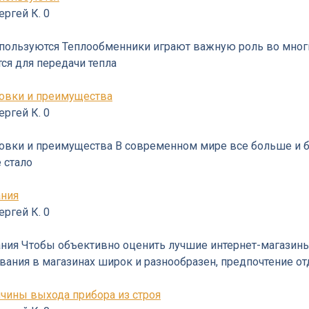
ергей К.
0
используются Теплообменники играют важную роль во мно
я для передачи тепла
новки и преимущества
ергей К.
0
новки и преимущества В современном мире все больше и 
 стало
ания
ергей К.
0
ания Чтобы объективно оценить лучшие интернет-магазин
ания в магазинах широк и разнообразен, предпочтение от
ичины выхода прибора из строя