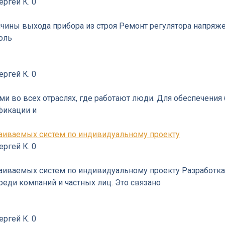
ергей К.
0
чины выхода прибора из строя Ремонт регулятора напряж
оль
ергей К.
0
и во всех отраслях, где работают люди. Для обеспечения 
фикации и
раиваемых систем по индивидуальному проекту
ергей К.
0
аиваемых систем по индивидуальному проекту Разработк
реди компаний и частных лиц. Это связано
ергей К.
0