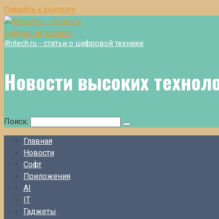
Перейти к контенту
4hitech.ru - статьи о цифровой технике
Новости высоких технол
Поиск:
Главная
Новости
Софт
Приложения
AI
IT
Гаджеты