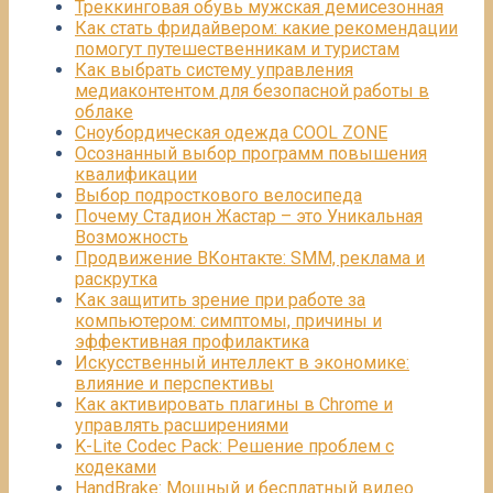
Треккинговая обувь мужская демисезонная
Как стать фридайвером: какие рекомендации
помогут путешественникам и туристам
Как выбрать систему управления
медиаконтентом для безопасной работы в
облаке
Сноубордическая одежда COOL ZONE
Осознанный выбор программ повышения
квалификации
Выбор подросткового велосипеда
Почему Стадион Жастар – это Уникальная
Возможность
Продвижение ВКонтакте: SMM, реклама и
раскрутка
Как защитить зрение при работе за
компьютером: симптомы, причины и
эффективная профилактика
Искусственный интеллект в экономике:
влияние и перспективы
Как активировать плагины в Chrome и
управлять расширениями
K-Lite Codec Pack: Решение проблем с
кодеками
HandBrake: Мощный и бесплатный видео