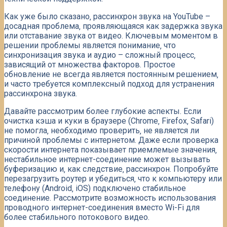
Как уже было сказано‚ рассинхрон звука на YouTube –
досадная проблема‚ проявляющаяся как задержка звука
или отставание звука от видео. Ключевым моментом в
решении проблемы является понимание‚ что
синхронизация звука и аудио – сложный процесс‚
зависящий от множества факторов. Простое
обновление не всегда является постоянным решением‚
и часто требуется комплексный подход для устранения
рассинхрона звука.
Давайте рассмотрим более глубокие аспекты. Если
очистка кэша и куки в браузере (Chrome‚ Firefox‚ Safari)
не помогла‚ необходимо проверить‚ не является ли
причиной проблемы с интернетом. Даже если проверка
скорости интернета показывает приемлемые значения‚
нестабильное интернет-соединение может вызывать
буферизацию и‚ как следствие‚ рассинхрон. Попробуйте
перезагрузить роутер и убедиться‚ что к компьютеру или
телефону (Android‚ iOS) подключено стабильное
соединение. Рассмотрите возможность использования
проводного интернет-соединения вместо Wi-Fi для
более стабильного потокового видео.