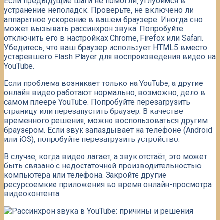
Если предыдущие шаги не помогли‚ углубимся в
устранение неполадок. Проверьте‚ не включено ли
аппаратное ускорение в вашем браузере. Иногда оно
может вызывать рассинхрон звука. Попробуйте
отключить его в настройках Chrome‚ Firefox или Safari.
Убедитесь‚ что ваш браузер использует HTML5 вместо
устаревшего Flash Player для воспроизведения видео на
YouTube.
Если проблема возникает только на YouTube‚ а другие
онлайн видео работают нормально‚ возможно‚ дело в
самом плеере YouTube. Попробуйте перезагрузить
страницу или перезапустить браузер. В качестве
временного решения‚ можно воспользоваться другим
браузером. Если звук запаздывает на телефоне (Android
или iOS)‚ попробуйте перезагрузить устройство.
В случае‚ когда видео лагает‚ а звук отстаёт‚ это может
быть связано с недостаточной производительностью
компьютера или телефона. Закройте другие
ресурсоемкие приложения во время онлайн-просмотра
видеоконтента.