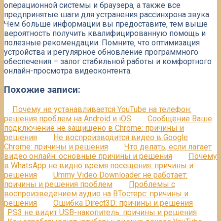
операционной системы и браузера‚ а также все
предпринятые шаги для устранения рассинхрона звука.
Чем больше информации вы предоставите‚ тем выше
вероятность получить квалифицированную помощь и
полезные рекомендации. Помните‚ что оптимизация
устройства и регулярное обновление программного
обеспечения – залог стабильной работы и комфортного
онлайн-просмотра видеоконтента.
Похожие записи:
Почему не устанавливается YouTube на телефон:
решения проблем на Android и iOS
Сообщение Ваше
подключение не защищено в Chrome: причины и
решения
Не воспроизводится видео в Google
Chrome: причины и решения
Что делать, если лагает
видео онлайн: основные причины и решения
Почему
в WhatsApp не видно время посещения: причины и
решения
Ummy Video Downloader не работает:
причины и решения проблем
Проблемы с
воспроизведением аудио на ВТостерс: причины и
решения
Ошибка Direct3D: причины и решения
PS3 не видит USB-накопитель: причины и решения