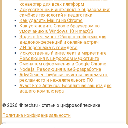
конвертер для всех платформ
Искусственный интеллект в образовании:
симбиоз технологий и педагогики
Как удалить Mail.ru из Chrome
Как установить Chrome браузером по
умолчанию в Windows 10 и macOS
Яндекс.Телемост: Обзор платформы для
видеоконференций и онлайн-встреч
ИИ персонажа в геймдеве
Искусственный интеллект в маркетинге:
Революция в цифровом маркетинге
Смена тем оформления в Google Chrome
Node.js: Революция в веб-разработке
AdwCleaner: Глубокая очистка системы от
рекламного и нежелательного ПО
Avast Free Antivirus: Бесплатная защита для
вашего компьютера
© 2026 4hitech.ru - статьи о цифровой технике
Политика конфиденциальности