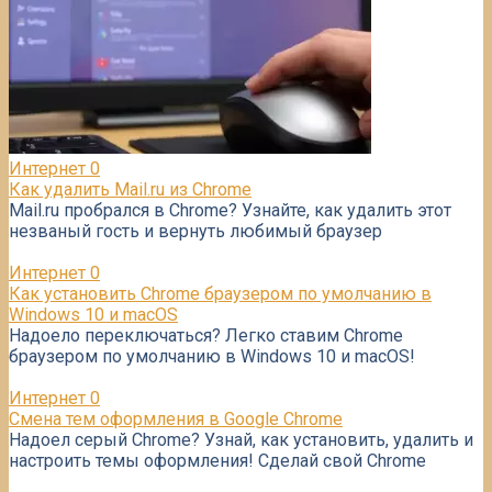
Интернет
0
Как удалить Mail.ru из Chrome
Mail.ru пробрался в Chrome? Узнайте, как удалить этот
незваный гость и вернуть любимый браузер
Интернет
0
Как установить Chrome браузером по умолчанию в
Windows 10 и macOS
Надоело переключаться? Легко ставим Chrome
браузером по умолчанию в Windows 10 и macOS!
Интернет
0
Смена тем оформления в Google Chrome
Надоел серый Chrome? Узнай, как установить, удалить и
настроить темы оформления! Сделай свой Chrome