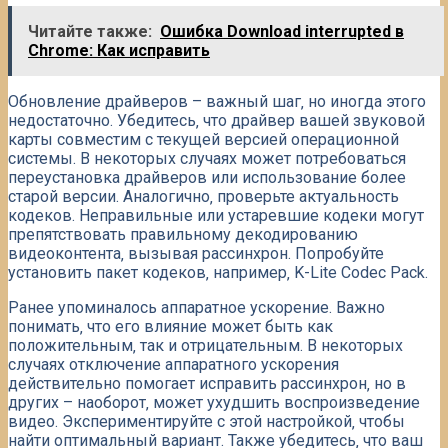
Читайте также:
Ошибка Download interrupted в
Chrome: Как исправить
Обновление драйверов – важный шаг‚ но иногда этого
недостаточно. Убедитесь‚ что драйвер вашей звуковой
карты совместим с текущей версией операционной
системы. В некоторых случаях может потребоваться
переустановка драйверов или использование более
старой версии. Аналогично‚ проверьте актуальность
кодеков. Неправильные или устаревшие кодеки могут
препятствовать правильному декодированию
видеоконтента‚ вызывая рассинхрон. Попробуйте
установить пакет кодеков‚ например‚ K-Lite Codec Pack.
Ранее упоминалось аппаратное ускорение. Важно
понимать‚ что его влияние может быть как
положительным‚ так и отрицательным. В некоторых
случаях отключение аппаратного ускорения
действительно помогает исправить рассинхрон‚ но в
других – наоборот‚ может ухудшить воспроизведение
видео. Экспериментируйте с этой настройкой‚ чтобы
найти оптимальный вариант. Также убедитесь‚ что ваш