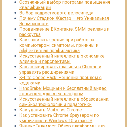
Осознанный выбор программ повышения
квалификации
Выбор подросткового велосипеда
Почему Стадион Жастар – это Уникальная
Возможность
Продвижение ВКонтакте: SMM, реклама и
раскрутка
Как защитить зрение при работе за
компьютером: симптомы, причины и
эффективная профилактика
Искусственный интеллект в экономике:
влияние и перспективы
Как активировать плагины в Chrome и
управлять расширениями
K-Lite Codec Pack: Решение проблем с
кодеками
HandBrake: Мощный и бесплатный видео
конвертер для всех платформ
Искусственный интеллект в образовании:
симбиоз технологий и педагогики
Как удалить Mail.ru из Chrome
Как установить Chrome браузером по
умолчанию в Windows 10 и macOS
Яндекс.Телемост: Обзор платформы для