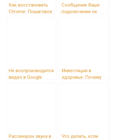
Как восстановить
Сообщение Ваше
Chrome: Пошаговое
подключение не
руководство по
защищено в Chrome:
решению проблем
причины и решения
Не воспроизводится
Инвестиция в
видео в Google
здоровье: Почему
Chrome: причины и
умный коврик для
решения
йоги ⎻ это больше,
чем просто гаджет
Рассинхрон звука в
Что делать, если