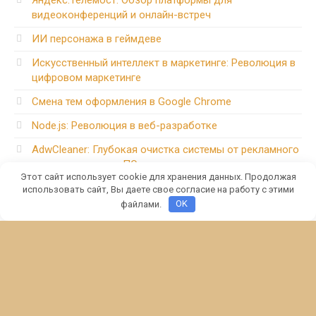
видеоконференций и онлайн-встреч
ИИ персонажа в геймдеве
Искусственный интеллект в маркетинге: Революция в
цифровом маркетинге
Смена тем оформления в Google Chrome
Node.js: Революция в веб-разработке
AdwCleaner: Глубокая очистка системы от рекламного
и нежелательного ПО
Этот сайт использует cookie для хранения данных. Продолжая
Avast Free Antivirus: Бесплатная защита для вашего
использовать сайт, Вы даете свое согласие на работу с этими
компьютера
файлами.
OK