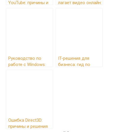
YouTube: причины и
лагает видео онлайн:
решения
основные причины и
решения
Руководство по
IT-решения для
работе с Windows:
бизнеса: гид по
настройка,
выбору
оптимизация и
программного
решение проблем
обеспечения
Ошибка Direct3D:
причины и решения