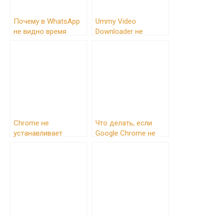
Почему в WhatsApp
Ummy Video
не видно время
Downloader не
посещения: причины
работает: причины и
и решения
решения проблем
Chrome не
Что делать, если
устанавливает
Google Chrome не
расширения: Решение
запускается:
проблем
решение проблем