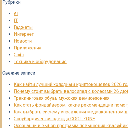
Рубрики
AI
IT
Гаджеты
Интернет
Новости
Приложения
Софт
Техника и оборудование
Свежие записи
Как найти лучший холодный криптокошелек 2026 го
Почему стоит выбрать велосипед с колесами 26 д
Треккинговая обувь мужская демисезонная
Как стать фридайвером: какие рекомендации помог
Как выбрать систему управления медиаконтентом д
Сноубордическая одежда COOL ZONE
Осознанный выбор программ повышения квалифик