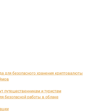
да для безопасного хранения криптовалюты
юймов
ут путешественникам и туристам
ля безопасной работы в облаке
ации