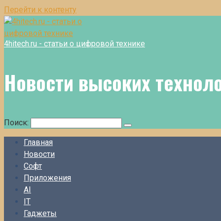
Перейти к контенту
4hitech.ru - статьи о цифровой технике
Новости высоких технол
Поиск:
Главная
Новости
Софт
Приложения
AI
IT
Гаджеты