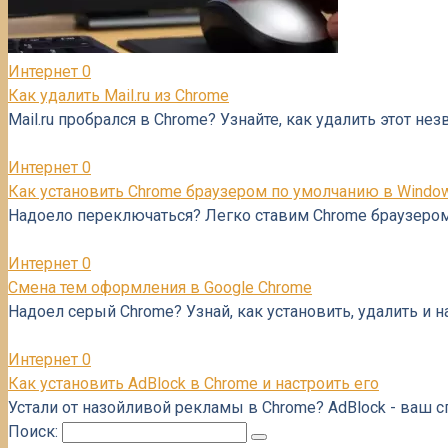
Интернет
0
Как удалить Mail.ru из Chrome
Mail.ru пробрался в Chrome? Узнайте, как удалить этот н
Интернет
0
Как установить Chrome браузером по умолчанию в Windo
Надоело переключаться? Легко ставим Chrome браузером
Интернет
0
Смена тем оформления в Google Chrome
Надоел серый Chrome? Узнай, как установить, удалить и
Интернет
0
Как установить AdBlock в Chrome и настроить его
Устали от назойливой рекламы в Chrome? AdBlock - ваш с
Поиск: