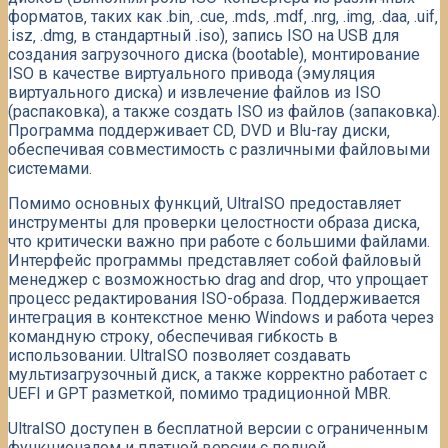
форматов‚ таких как .bin‚ .cue‚ .mds‚ .mdf‚ .nrg‚ .img‚ .daa‚ .uif‚
.isz‚ .dmg‚ в стандартный .iso)‚ запись ISO на USB для
создания загрузочного диска (bootable)‚ монтирование
ISO в качестве виртуального привода (эмуляция
виртуального диска) и извлечение файлов из ISO
(распаковка)‚ а также создать ISO из файлов (запаковка).
Программа поддерживает CD‚ DVD и Blu-ray диски‚
обеспечивая совместимость с различными файловыми
системами.
Помимо основных функций‚ UltraISO предоставляет
инструменты для проверки целостности образа диска‚
что критически важно при работе с большими файлами.
Интерфейс программы представляет собой файловый
менеджер с возможностью drag and drop‚ что упрощает
процесс редактирования ISO-образа. Поддерживается
интеграция в контекстное меню Windows и работа через
командную строку‚ обеспечивая гибкость в
использовании. UltraISO позволяет создавать
мультизагрузочный диск‚ а также корректно работает с
UEFI и GPT разметкой‚ помимо традиционной MBR.
UltraISO доступен в бесплатной версии с ограниченным
функционалом и платной версии с полной