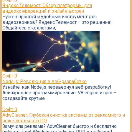
Яндекс.Телемост: Обзор платформы для
видеоконференций и онлайн-встреч
Нужен простой и удобный инструмент для
видеозвонков? Яндекс.Телемост – это решение!
Общайтесь с коллегами,
Софт
0
Node.js: Революция в веб-разработке
Узнайте, как Node.js перевернул веб-разработку!
Асинхронное программирование, V8 engine и npm –
создавайте крутые
Софт
0
AdwCleaner: Глубокая очистка системы от рекламного и
нежелательного ПО
Замучила реклама? AdwCleaner быстро и бесплатно
избавит твой Windows от adware, PUP и тулбаров!