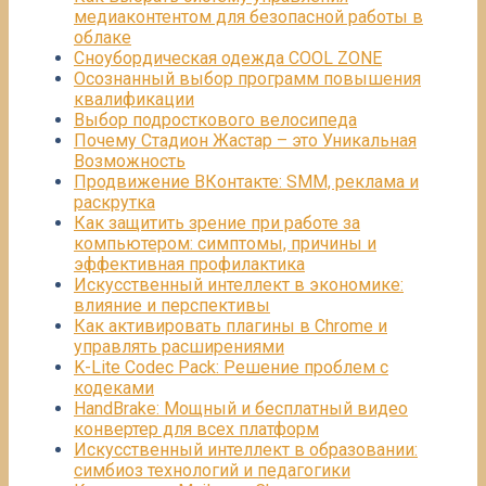
медиаконтентом для безопасной работы в
облаке
Сноубордическая одежда COOL ZONE
Осознанный выбор программ повышения
квалификации
Выбор подросткового велосипеда
Почему Стадион Жастар – это Уникальная
Возможность
Продвижение ВКонтакте: SMM, реклама и
раскрутка
Как защитить зрение при работе за
компьютером: симптомы, причины и
эффективная профилактика
Искусственный интеллект в экономике:
влияние и перспективы
Как активировать плагины в Chrome и
управлять расширениями
K-Lite Codec Pack: Решение проблем с
кодеками
HandBrake: Мощный и бесплатный видео
конвертер для всех платформ
Искусственный интеллект в образовании:
симбиоз технологий и педагогики