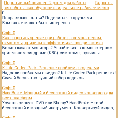
Портативный принтер Гаджет для работы
Гаджеты
для работы: как обустроить идеальное рабочее место
0
Понравилась статья? Поделиться с друзьями:
Вам также может быть интересно
Софт
0
Как защитить зрение при работе за компьютером:
симптомы, причины и эффективная профилактика
Болят глаза от монитора? Узнайте всё о компьютерном
зрительном синдроме (КЗС): симптомы, причины
Софт
0
K-Lite Codec Pack: Решение проблем с кодеками
Надоели проблемы с видео? K-Lite Codec Pack решит их!
Скачай бесплатно лучший набор кодеков
Софт
0
HandBrake: Мощный и бесплатный видео конвертер для
всех платформ
Хочешь рипнуть DVD или Blu-ray? HandBrake – твой
бесплатный и мощный инструмент! Конвертируй видео,
Софт
0