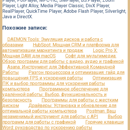
Player‚ PotPlayer‚ MPC-HC‚ SMPlayer‚ BS.Player‚ Zoom
Player‚ Light Alloy‚ Media Player Classic‚ DivX Player‚
RealPlayer‚ QuickTime Player‚ Adobe Flash Player‚ Silverlight‚
Java и DirectX.
Похожие записи:
DAEMON Tools: Эмуляция дисков и работа с
образами
HubSpot: Мощная CRM и платформа для
автоматизации маркетинга и продаж
Logic Pro X:
Мощная DAW для macOS
Софт для мультимедиа:
Обзор программ для работы с видео, аудио и графикой
Asana: Инструмент для Эффективной Командной
Работы
Разгон процессора и оптимизация: гайд для
повышения FPS и ускорения работы
Оптимизация
ПК и выбор программы для ускорения работы
компьютера
Программное обеспечение для
удалённой работы: Выбор, функциональность и
безопасность
Программы для работы с жестким
диском
Драйверы: Установка и обновление для
оптимальной работы компьютера
Postman: Ваш
незаменимый инструмент для работы с API
Выбор
программ для работы с графикой
Горячие клавиши
Word: руководство по ускорению работы