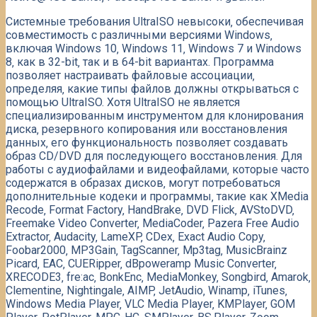
Системные требования UltraISO невысоки‚ обеспечивая
совместимость с различными версиями Windows‚
включая Windows 10‚ Windows 11‚ Windows 7 и Windows
8‚ как в 32-bit‚ так и в 64-bit вариантах. Программа
позволяет настраивать файловые ассоциации‚
определяя‚ какие типы файлов должны открываться с
помощью UltraISO. Хотя UltraISO не является
специализированным инструментом для клонирования
диска‚ резервного копирования или восстановления
данных‚ его функциональность позволяет создавать
образ CD/DVD для последующего восстановления. Для
работы с аудиофайлами и видеофайлами‚ которые часто
содержатся в образах дисков‚ могут потребоваться
дополнительные кодеки и программы‚ такие как XMedia
Recode‚ Format Factory‚ HandBrake‚ DVD Flick‚ AVStoDVD‚
Freemake Video Converter‚ MediaCoder‚ Pazera Free Audio
Extractor‚ Audacity‚ LameXP‚ CDex‚ Exact Audio Copy‚
Foobar2000‚ MP3Gain‚ TagScanner‚ Mp3tag‚ MusicBrainz
Picard‚ EAC‚ CUERipper‚ dBpoweramp Music Converter‚
XRECODE3‚ fre:ac‚ BonkEnc‚ MediaMonkey‚ Songbird‚ Amarok‚
Clementine‚ Nightingale‚ AIMP‚ JetAudio‚ Winamp‚ iTunes‚
Windows Media Player‚ VLC Media Player‚ KMPlayer‚ GOM