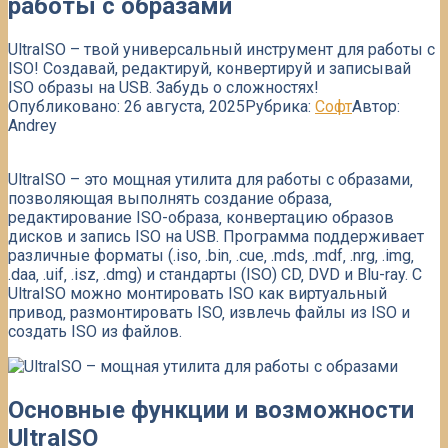
работы с образами
UltraISO – твой универсальный инструмент для работы с
ISO! Создавай, редактируй, конвертируй и записывай
ISO образы на USB. Забудь о сложностях!
Опубликовано:
26 августа, 2025
Рубрика:
Софт
Автор:
Andrey
UltraISO – это мощная утилита для работы с образами‚
позволяющая выполнять создание образа‚
редактирование ISO-образа‚ конвертацию образов
дисков и запись ISO на USB. Программа поддерживает
различные форматы (.iso‚ .bin‚ .cue‚ .mds‚ .mdf‚ .nrg‚ .img‚
.daa‚ .uif‚ .isz‚ .dmg) и стандарты (ISO) CD‚ DVD и Blu-ray. С
UltraISO можно монтировать ISO как виртуальный
привод‚ размонтировать ISO‚ извлечь файлы из ISO и
создать ISO из файлов.
Основные функции и возможности
UltraISO