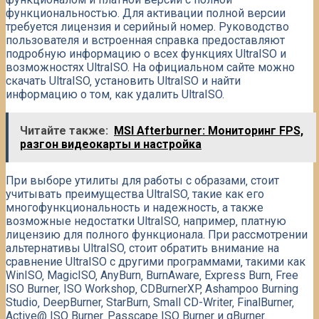
функциональностью. Для активации полной версии
требуется лицензия и серийный номер. Руководство
пользователя и встроенная справка предоставляют
подробную информацию о всех функциях UltraISO и
возможностях UltraISO. На официальном сайте можно
скачать UltraISO‚ установить UltraISO и найти
информацию о том‚ как удалить UltraISO.
Читайте также:
MSI Afterburner: Мониторинг FPS,
разгон видеокарты и настройка
При выборе утилиты для работы с образами‚ стоит
учитывать преимущества UltraISO‚ такие как его
многофункциональность и надежность‚ а также
возможные недостатки UltraISO‚ например‚ платную
лицензию для полного функционала. При рассмотрении
альтернативы UltraISO‚ стоит обратить внимание на
сравнение UltraISO с другими программами‚ такими как
WinISO‚ MagicISO‚ AnyBurn‚ BurnAware‚ Express Burn‚ Free
ISO Burner‚ ISO Workshop‚ CDBurnerXP‚ Ashampoo Burning
Studio‚ DeepBurner‚ StarBurn‚ Small CD-Writer‚ FinalBurner‚
Active@ ISO Burner‚ Passcape ISO Burner и gBurner.