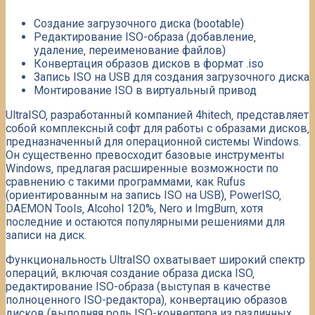
Создание загрузочного диска (bootable)
Редактирование ISO-образа (добавление‚
удаление‚ переименование файлов)
Конвертация образов дисков в формат .iso
Запись ISO на USB для создания загрузочного диска
Монтирование ISO в виртуальный привод
UltraISO‚ разработанный компанией 4hitech‚ представляет
собой комплексный софт для работы с образами дисков‚
предназначенный для операционной системы Windows.
Он существенно превосходит базовые инструменты
Windows‚ предлагая расширенные возможности по
сравнению с такими программами‚ как Rufus
(ориентированным на запись ISO на USB)‚ PowerISO‚
DAEMON Tools‚ Alcohol 120%‚ Nero и ImgBurn‚ хотя
последние и остаются популярными решениями для
записи на диск.
Функциональность UltraISO охватывает широкий спектр
операций‚ включая создание образа диска ISO‚
редактирование ISO-образа (выступая в качестве
полноценного ISO-редактора)‚ конвертацию образов
дисков (выполняя роль ISO-конвертера из различных