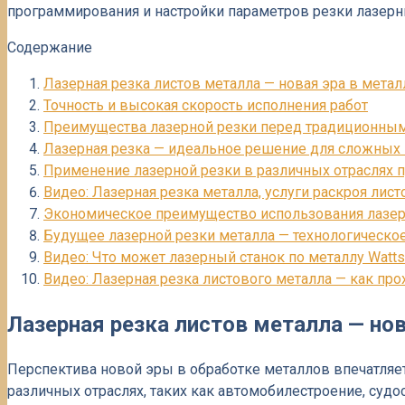
программирования и настройки параметров резки лазер
Содержание
Лазерная резка листов металла — новая эра в мета
Точность и высокая скорость исполнения работ
Преимущества лазерной резки перед традиционны
Лазерная резка — идеальное решение для сложных
Применение лазерной резки в различных отраслях
Видео: Лазерная резка металла, услуги раскроя ли
Экономическое преимущество использования лазер
Будущее лазерной резки металла — технологическо
Видео: Что может лазерный станок по металлу Watt
Видео: Лазерная резка листового металла — как прохо
Лазерная резка листов металла — но
Перспектива новой эры в обработке металлов впечатляе
различных отраслях, таких как автомобилестроение, суд