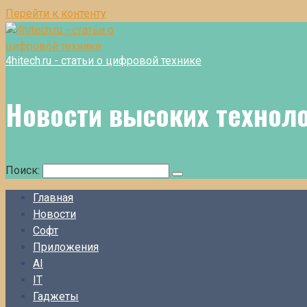
Перейти к контенту
4hitech.ru - статьи о цифровой технике
Новости высоких технол
Поиск:
Главная
Новости
Софт
Приложения
AI
IT
Гаджеты