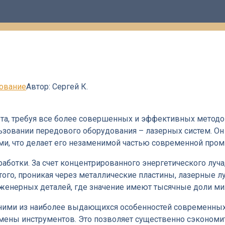
дование
Автор:
Сергей К.
а, требуя все более совершенных и эффективных методов
льзовании передового оборудования – лазерных систем. О
ми, что делает его незаменимой частью современной про
аботки. За счет концентрированного энергетического лу
того, проникая через металлические пластины, лазерные л
нженерных деталей, где значение имеют тысячные доли ми
дними из наиболее выдающихся особенностей современных
мены инструментов. Это позволяет существенно сэкономи