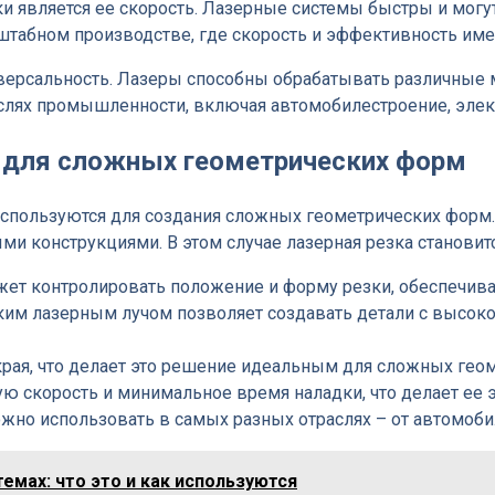
является ее скорость. Лазерные системы быстры и могут
штабном производстве, где скорость и эффективность им
ерсальность. Лазеры способны обрабатывать различные ма
раслях промышленности, включая автомобилестроение, элек
е для сложных геометрических форм
пользуются для создания сложных геометрических форм.
ыми конструкциями. В этом случае лазерная резка станов
жет контролировать положение и форму резки, обеспечива
им лазерным лучом позволяет создавать детали с высокой
края, что делает это решение идеальным для сложных гео
ую скорость и минимальное время наладки, что делает е
можно использовать в самых разных отраслях – от автомо
мах: что это и как используются