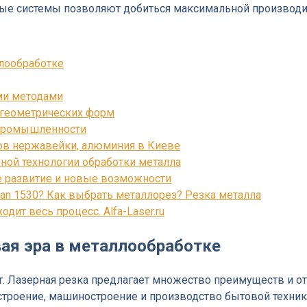
ные системы позволяют добиться максимальной производи
ллообработке
ми методами
 геометрических форм
 промышленности
стов нержавейки, алюминия в Киеве
ной технологии обработки металла
е развитие и новые возможности
san 1530? Как выбрать металлорез? Резка металла
дит весь процесс. Alfa-Laser.ru
вая эра в металлообработке
т. Лазерная резка предлагает множество преимуществ и 
остроение, машиностроение и производство бытовой техни