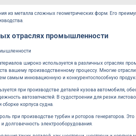
ия из металла сложных геометрических форм. Его преимущ
зводства.
чных отраслях промышленности
атериалов широко используется в различных отраслях про
ществ вашему производственному процессу. Многие отрас
 тем самым инновационную и конкурентоспособную продук
зуется при производстве деталей кузова автомобиля, обе
дежность автозапчастей. В судостроении для резки листов
сборке корпуса судна.
роль при производстве турбин и роторов генераторов. Это
и долговечность электрооборудования.
ления таких деталей, как шестерни, шестерни и корпуса 