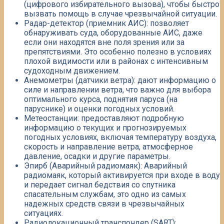
(цифрового избирательного вызова), чтобы быстро
вызвать помощь в случае чрезвычайной ситуации.​
Радар-детектор (приемник АИС): позволяет
обнаруживать суда, оборудованные АИС, даже
если они находятся вне поля зрения или за
препятствиями. ​Это особенно полезно в условиях
плохой видимости или в районах с интенсивным
судоходным движением.​
Анемометры (датчики ветра): дают информацию о
силе и направлении ветра, что важно для выбора
оптимального курса, поднятия паруса (на
паруснике) и оценки погодных условий.​
Метеостанции: предоставляют подробную
информацию о текущих и прогнозируемых
погодных условиях, включая температуру воздуха,
скорость и направление ветра, атмосферное
давление, осадки и другие параметры.​
Эпирб (Аварийный радиомаяк): Аварийный
радиомаяк, который активируется при входе в воду
и передает сигнал бедствия со спутника
спасательным службам, это одно из самых
надежных средств связи в чрезвычайных
ситуациях.
Радиолокационный транспондер (SART):