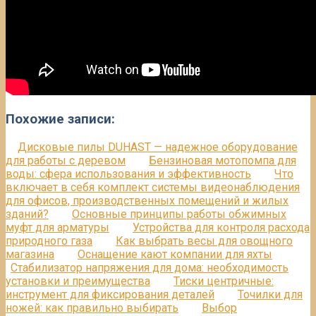
Похожие записи:
Дисковые пилы DUHAST — надежное оборудование
для работы с деревом
Бензиновая мотопомпа для
воды: сфера использования и эффективность
Что
включает в себя комплект системы видеонаблюдения
для офисов, производственных помещений и жилых
зданий?
Основные принципы работы обжимных
муфт для арматуры
Устройства для контроля расхода
природного газа
Как выбрать весы для овощного
магазина
Оснащение кают компании для яхты
Стабилизатор напряжения для дома: необходимость
установки и преимущества
Тиски центричные:
инструмент для фиксирования деталей
Точилки для
ножей: как правильно выбирать
Выбор