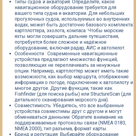
Типы судов и акватория: Определите, какое
навигационное оборудование требуется для
вашего типа судна и акватории. Для небольших
прогулочных судов, используемых во внутренних
водах, может быть достаточно базового комплекта:
картплоттера, эхолота, компаса.​ Чтобы морские
яхты могли совершать дальние путешествия,
потребуется более сложное и надёжное
оборудование, включая радар, АИС и автопилот.​
Особенности : Современные навигационные
устройства предлагают множество функций,
позволяющих не переплачивать за ненужные
опции. Например, картплоттер может иметь такие
возможности, как выбор маршрута, отображение
информации о погоде, подключение к автопилоту и
многое другое. Другие функции, такие как
Fishfinder (для поиска рыбы) или StructureScan (для
детального сканирования морского дна).
Совместимость: Убедитесь, что все выбранные
устройства совместимы друг с другом и могут
обмениваться данными. Обратите внимание на
поддерживаемые протоколы связи (NMEA 0183,
NMEA 2000), тип разъема, формат карты.​
Бренд и репутация: Выбирайте оборудование