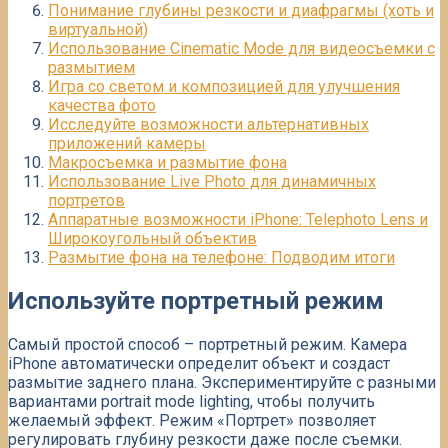
Понимание глубины резкости и диафрагмы (хоть и
виртуальной)
Использование Cinematic Mode для видеосъемки с
размытием
Игра со светом и композицией для улучшения
качества фото
Исследуйте возможности альтернативных
приложений камеры
Макросъемка и размытие фона
Использование Live Photo для динамичных
портретов
Аппаратные возможности iPhone: Telephoto Lens и
Широкоугольный объектив
Размытие фона на телефоне: Подводим итоги
Используйте портретный режим
Самый простой способ – портретный режим. Камера
iPhone автоматически определит объект и создаст
размытие заднего плана. Экспериментируйте с разными
вариантами portrait mode lighting, чтобы получить
желаемый эффект. Режим «Портрет» позволяет
регулировать глубину резкости даже после съемки.