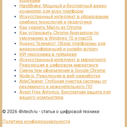
кодеками
HandBrake: Мощный и бесплатный видео
конвертер для всех платформ
Искусственный интеллект в образовании:
симбиоз технологий и педагогики
Как удалить Mail.ru из Chrome
Как установить Chrome браузером по
умолчанию в Windows 10 и macOS
Яндекс.Телемост: Обзор платформы для
видеоконференций и онлайн-встреч
ИИ персонажа в геймдеве
Искусственный интеллект в маркетинге:
Революция в цифровом маркетинге
Смена тем оформления в Google Chrome
Node.js: Революция в веб-разработке
AdwCleaner: Глубокая очистка системы от
рекламного и нежелательного ПО
Avast Free Antivirus: Бесплатная защита для
вашего компьютера
© 2026 4hitech.ru - статьи о цифровой технике
Политика конфиденциальности