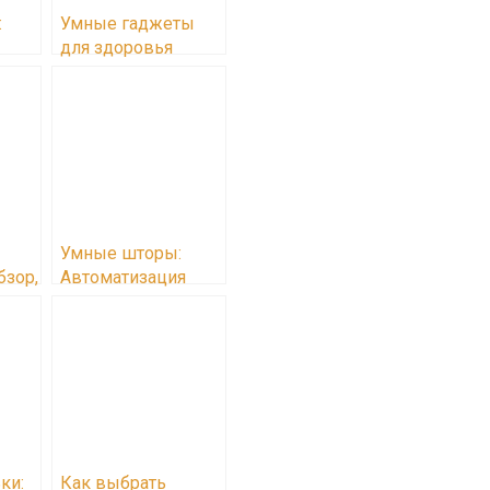
:
Умные гаджеты
для здоровья
я
спины и контроля
осанки
Умные шторы:
бзор,
Автоматизация
 и
комфорта и
энергосбережения
ки:
Как выбрать