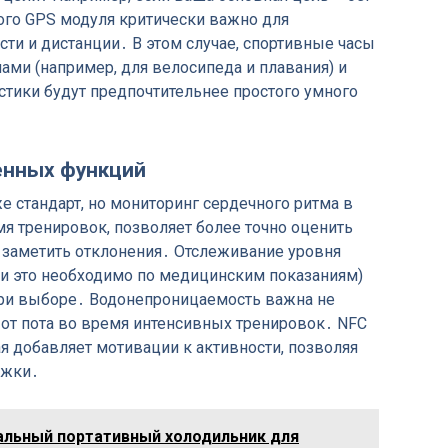
ного GPS модуля критически важно для
ти и дистанции․ В этом случае, спортивные часы
и (например, для велосипеда и плавания) и
стики будут предпочтительнее простого умного
енных функций
е стандарт, но мониторинг сердечного ритма в
емя тренировок, позволяет более точно оценить
 заметить отклонения․ Отслеживание уровня
ли это необходимо по медицинским показаниям)
ри выборе․ Водонепроницаемость важна не
ы от пота во время интенсивных тренировок․ NFC
ая добавляет мотивации к активности, позволяя
ежки․
альный портативный холодильник для