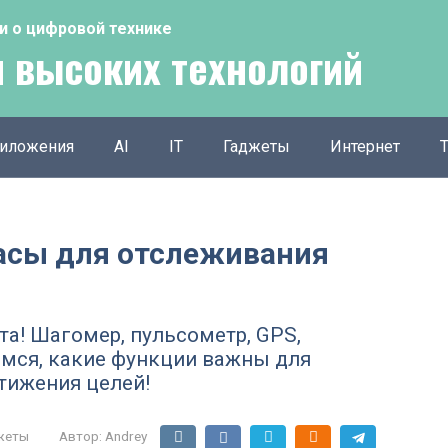
тьи о цифровой технике
 высоких технологий
иложения
AI
IT
Гаджеты
Интернет
асы для отслеживания
а! Шагомер, пульсометр, GPS,
мся, какие функции важны для
тижения целей!
жеты
Автор:
Andrey