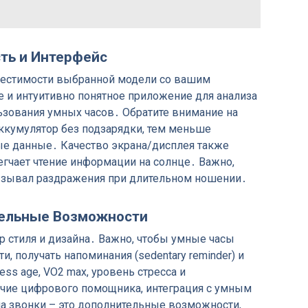
ть и Интерфейс
местимости выбранной модели со вашим
ое и интуитивно понятное приложение для анализа
ьзования умных часов․ Обратите внимание на
ккумулятор без подзарядки, тем меньше
ные данные․ Качество экрана/дисплея также
легчает чтение информации на солнце․ Важно,
зывал раздражения при длительном ношении․
тельные Возможности
р стиля и дизайна․ Важно, чтобы умные часы
и, получать напоминания (sedentary reminder) и
ness age, VO2 max, уровень стресса и
ичие цифрового помощника, интеграция с умным
на звонки – это дополнительные возможности,