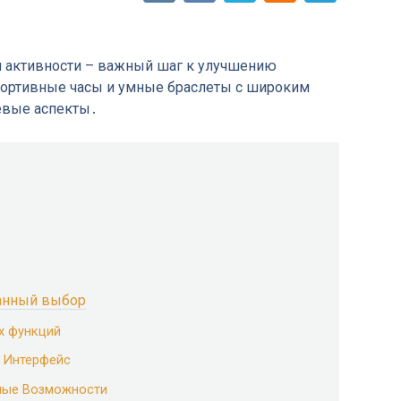
я активности – важный шаг к улучшению
портивные часы и умные браслеты с широким
евые аспекты․
ванный выбор
х функций
 Интерфейс
ные Возможности