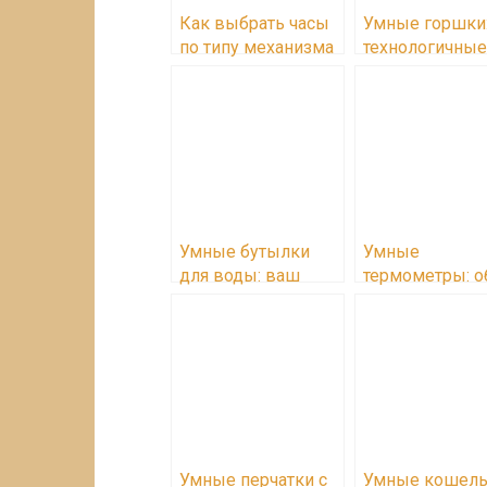
Как выбрать часы
Умные горшки
по типу механизма
технологичные
помощники дл
комнатных
растений
Умные бутылки
Умные
для воды: ваш
термометры: о
персональный
преимущества
тренер по
выбор
гидратации
Умные перчатки с
Умные кошель