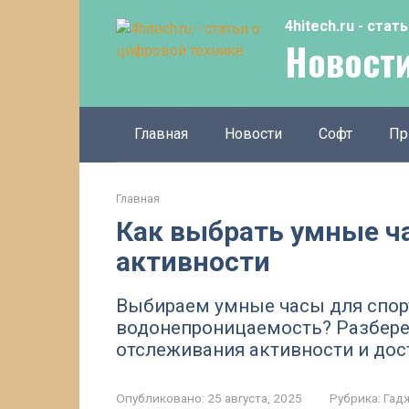
Перейти
4hitech.ru - ста
к
Новости
контенту
Главная
Новости
Софт
Пр
Главная
Как выбрать умные ч
активности
Выбираем умные часы для спорт
водонепроницаемость? Разбере
отслеживания активности и дос
Опубликовано:
25 августа, 2025
Рубрика:
Гад