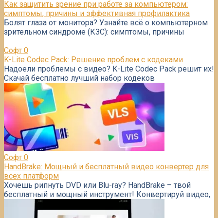
Как защитить зрение при работе за компьютером:
симптомы, причины и эффективная профилактика
Болят глаза от монитора? Узнайте всё о компьютерном
зрительном синдроме (КЗС): симптомы, причины
Софт
0
K-Lite Codec Pack: Решение проблем с кодеками
Надоели проблемы с видео? K-Lite Codec Pack решит их!
Скачай бесплатно лучший набор кодеков
Софт
0
HandBrake: Мощный и бесплатный видео конвертер для
всех платформ
Хочешь рипнуть DVD или Blu-ray? HandBrake – твой
бесплатный и мощный инструмент! Конвертируй видео,