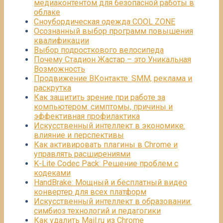
медиаконтентом для безопасной работы в
облаке
Сноубордическая одежда COOL ZONE
Осознанный выбор программ повышения
квалификации
Выбор подросткового велосипеда
Почему Стадион Жастар – это Уникальная
Возможность
Продвижение ВКонтакте: SMM, реклама и
раскрутка
Как защитить зрение при работе за
компьютером: симптомы, причины и
эффективная профилактика
Искусственный интеллект в экономике:
влияние и перспективы
Как активировать плагины в Chrome и
управлять расширениями
K-Lite Codec Pack: Решение проблем с
кодеками
HandBrake: Мощный и бесплатный видео
конвертер для всех платформ
Искусственный интеллект в образовании:
симбиоз технологий и педагогики
Как удалить Mail.ru из Chrome