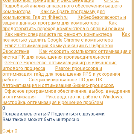
компьютера: принципы и рекомендации
CPU-Z:
Подробный анализ аппаратного обеспечения вашего
компьютера
Как выбрать программу для
компьютера: Гид от 4hitech.ru
Кибербезопасность и
защита данных программ для компьютера
Как
предотвратить переход компьютера в спящий режим
Как найти специалиста по ремонту компьютера
Как
полностью удалить Google Chrome с компьютера
Franz: Оптимизация Коммуникаций в Цифровой
Экосистеме
Как ускорить компьютер: оптимизация и
чистка ПК для повышения производительности
GeForce Experience: оптимизация игр и улучшение
игрового процесса
Разгон процессора и
оптимизация: гайд для повышения FPS и ускорения
работы
Специализированное ПО для ПК:
Автоматизация и оптимизация бизнес-процессов
Офисное программное обеспечение: выбор, внедрение
и оптимизация
Руководство по работе с Windows:
настройка, оптимизация и решение проблем
0
Понравилась статья? Поделиться с друзьями:
Вам также может быть интересно
Софт
0