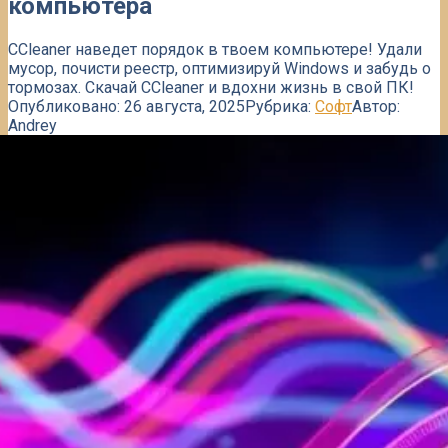
компьютера
CCleaner наведет порядок в твоем компьютере! Удали
мусор, почисти реестр, оптимизируй Windows и забудь о
тормозах. Скачай CCleaner и вдохни жизнь в свой ПК!
Опубликовано:
26 августа, 2025
Рубрика:
Софт
Автор:
Andrey