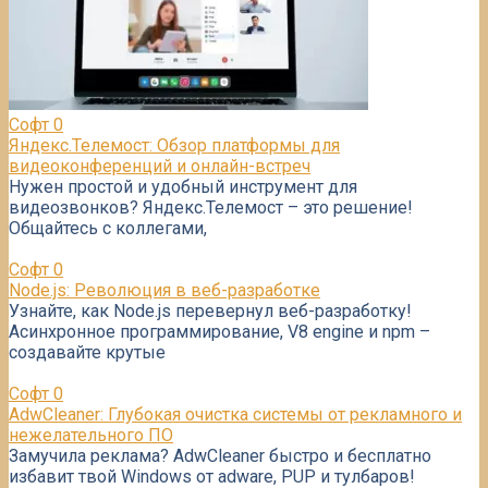
Софт
0
Яндекс.Телемост: Обзор платформы для
видеоконференций и онлайн-встреч
Нужен простой и удобный инструмент для
видеозвонков? Яндекс.Телемост – это решение!
Общайтесь с коллегами,
Софт
0
Node.js: Революция в веб-разработке
Узнайте, как Node.js перевернул веб-разработку!
Асинхронное программирование, V8 engine и npm –
создавайте крутые
Софт
0
AdwCleaner: Глубокая очистка системы от рекламного и
нежелательного ПО
Замучила реклама? AdwCleaner быстро и бесплатно
избавит твой Windows от adware, PUP и тулбаров!