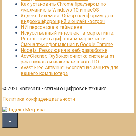
Как установить Chrome браузером по
умолчанию в Windows 10 и macOS
Яндекс.Телемост: Обзор платформы для
видеоконференций и онлайн-встреч
ИИ персонажа в геймдеве
Искусственный интеллект в маркетинге:
Революция в цифровом маркетинге
Смена тем оформления в Google Chrome
Node.js: Революция в веб-разработке
AdwCleaner: Глубокая очистка системы от
рекламного и нежелательного ПО
Avast Free Antivirus: Бесплатная защита для
вашего компьютера
© 2026 4hitech.ru - статьи о цифровой технике
Политика конфиденциальности