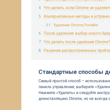
Что делать‚ если Chrome не удаляет
Альтернативные методы и устране
Удаление Chrome Portable
После удаления: выбор нового бра
Что делать после удаления Chrome
Решение распространенных пробл
Стандартные способы д
Самый простой способ – использовани
панель управления‚ выберите «Удален
Нажмите «Удалить» и следуйте инстру
деинсталляцию Chrome‚ но не всегда 