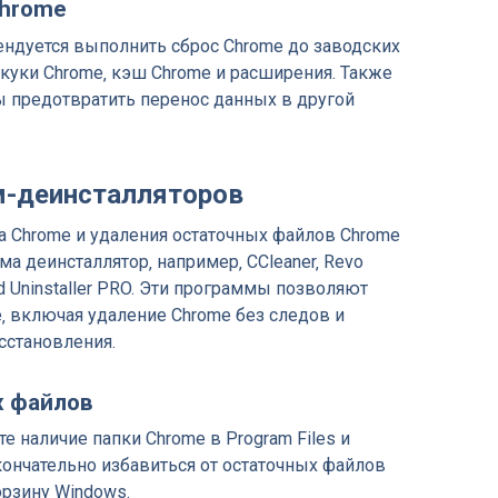
Chrome
ндуется выполнить сброс Chrome до заводских
 куки Chrome‚ кэш Chrome и расширения. Также
ы предотвратить перенос данных в другой
м-деинсталляторов
а Chrome и удаления остаточных файлов Chrome
а деинсталлятор‚ например‚ CCleaner‚ Revo
nced Uninstaller PRO. Эти программы позволяют
‚ включая удаление Chrome без следов и
сстановления.
х файлов
 наличие папки Chrome в Program Files и
кончательно избавиться от остаточных файлов
орзину Windows.