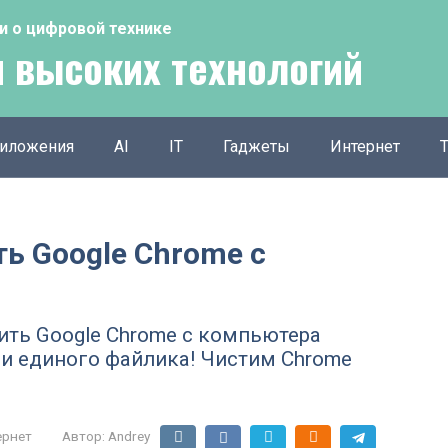
тьи о цифровой технике
 высоких технологий
иложения
AI
IT
Гаджеты
Интернет
ь Google Chrome с
ить Google Chrome с компьютера
ни единого файлика! Чистим Chrome
ернет
Автор:
Andrey