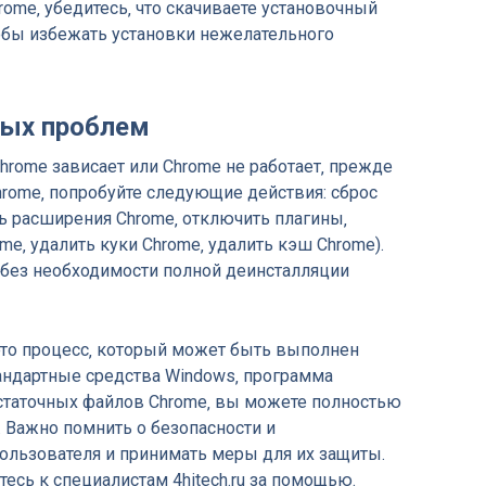
rome‚ убедитесь‚ что скачиваете установочный
тобы избежать установки нежелательного
ных проблем
hrome зависает или Chrome не работает‚ прежде
rome‚ попробуйте следующие действия: сброс
ть расширения Chrome‚ отключить плагины‚
me‚ удалить куки Chrome‚ удалить кэш Chrome).
 без необходимости полной деинсталляции
это процесс‚ который может быть выполнен
андартные средства Windows‚ программа
остаточных файлов Chrome‚ вы можете полностью
 Важно помнить о безопасности и
льзователя и принимать меры для их защиты.
тесь к специалистам 4hitech.ru за помощью.