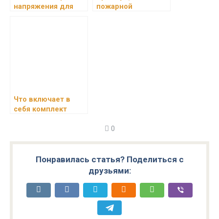
напряжения для
пожарной
дома:
сигнализации
необходимость
установки и
преимущества
Что включает в
себя комплект
системы
0
видеонаблюдения
для офисов,
производственных
помещений и
Понравилась статья? Поделиться с
жилых зданий?
друзьями: