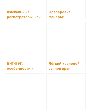
Фискальные
Фрезеровка
регистраторы: как
фанеры:
выбрать и
преимущества и
преимущества
применение в
использования
различных областях
БИГ-БЭГ:
Лёгкий козловой
особенности и
ручной кран:
преимущества
преимущества и
области
применения