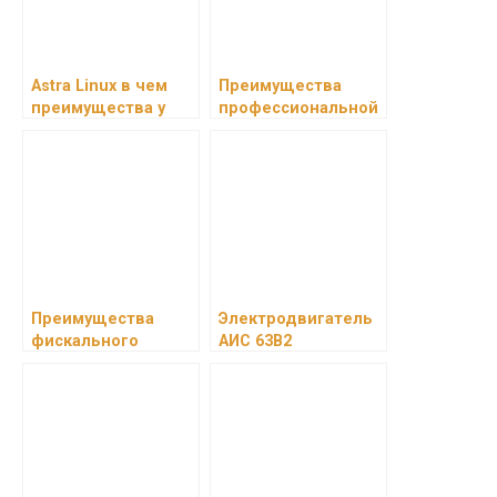
Astra Linux в чем
Преимущества
преимущества у
профессиональной
российских
разработки
операционных
мобильных
систем
приложений,
телефонных
роботов и чат-
ботов
Преимущества
Электродвигатель
фискального
АИС 63B2
накопителя
комбинированные:
преимущества и
технические
характеристики