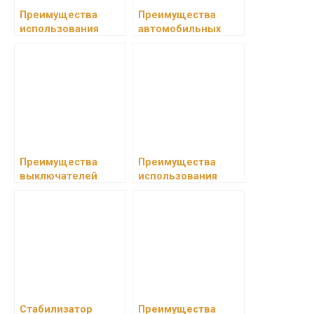
Преимущества
Преимущества
использования
автомобильных
автоматического
весов
выключателя АВДТ
с защитой от
сверхтоков
Преимущества
Преимущества
выключателей
использования
ЭЛТЕКС
цветной ленты
Стабилизатор
Преимущества