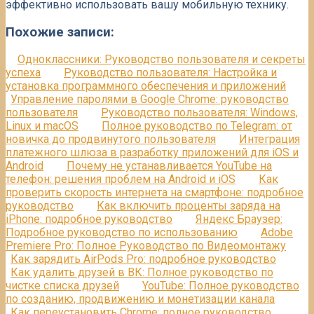
эффективно использовать вашу мобильную технику.
Похожие записи:
Одноклассники: Руководство пользователя и секреты
успеха
Руководство пользователя: Настройка и
установка программного обеспечения и приложений
Управление паролями в Google Chrome: руководство
пользователя
Руководство пользователя: Windows,
Linux и macOS
Полное руководство по Telegram: от
новичка до продвинутого пользователя
Интеграция
платежного шлюза в разработку приложений для iOS и
Android
Почему не устанавливается YouTube на
телефон: решения проблем на Android и iOS
Как
проверить скорость интернета на смартфоне: подробное
руководство
Как включить проценты заряда на
iPhone: подробное руководство
Яндекс Браузер:
Подробное руководство по использованию
Adobe
Premiere Pro: Полное Руководство по Видеомонтажу
Как зарядить AirPods Pro: подробное руководство
Как удалить друзей в ВК: Полное руководство по
чистке списка друзей
YouTube: Полное руководство
по созданию, продвижению и монетизации канала
Как переустановить Chrome: полное руководство