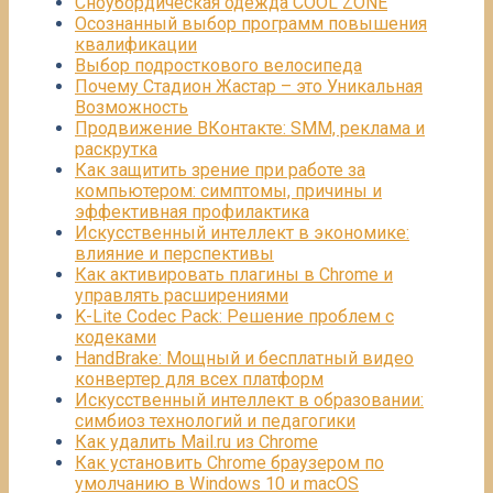
Сноубордическая одежда COOL ZONE
Осознанный выбор программ повышения
квалификации
Выбор подросткового велосипеда
Почему Стадион Жастар – это Уникальная
Возможность
Продвижение ВКонтакте: SMM, реклама и
раскрутка
Как защитить зрение при работе за
компьютером: симптомы, причины и
эффективная профилактика
Искусственный интеллект в экономике:
влияние и перспективы
Как активировать плагины в Chrome и
управлять расширениями
K-Lite Codec Pack: Решение проблем с
кодеками
HandBrake: Мощный и бесплатный видео
конвертер для всех платформ
Искусственный интеллект в образовании:
симбиоз технологий и педагогики
Как удалить Mail.ru из Chrome
Как установить Chrome браузером по
умолчанию в Windows 10 и macOS