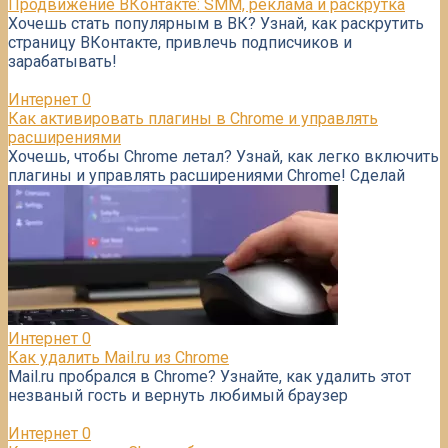
Продвижение ВКонтакте: SMM, реклама и раскрутка
Хочешь стать популярным в ВК? Узнай, как раскрутить
страницу ВКонтакте, привлечь подписчиков и
зарабатывать!
Интернет
0
Как активировать плагины в Chrome и управлять
расширениями
Хочешь, чтобы Chrome летал? Узнай, как легко включить
плагины и управлять расширениями Chrome! Сделай
Интернет
0
Как удалить Mail.ru из Chrome
Mail.ru пробрался в Chrome? Узнайте, как удалить этот
незваный гость и вернуть любимый браузер
Интернет
0