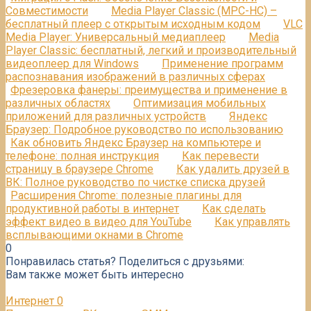
Совместимости
Media Player Classic (MPC-HC) –
бесплатный плеер с открытым исходным кодом
VLC
Media Player: Универсальный медиаплеер
Media
Player Classic: бесплатный, легкий и производительный
видеоплеер для Windows
Применение программ
распознавания изображений в различных сферах
Фрезеровка фанеры: преимущества и применение в
различных областях
Оптимизация мобильных
приложений для различных устройств
Яндекс
Браузер: Подробное руководство по использованию
Как обновить Яндекс Браузер на компьютере и
телефоне: полная инструкция
Как перевести
страницу в браузере Chrome
Как удалить друзей в
ВК: Полное руководство по чистке списка друзей
Расширения Chrome: полезные плагины для
продуктивной работы в интернет
Как сделать
эффект видео в видео для YouTube
Как управлять
всплывающими окнами в Chrome
0
Понравилась статья? Поделиться с друзьями:
Вам также может быть интересно
Интернет
0