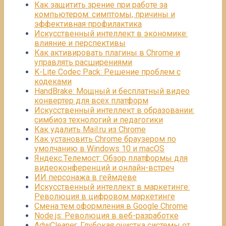
Как защитить зрение при работе за
компьютером: симптомы, причины и
эффективная профилактика
Искусственный интеллект в экономике:
влияние и перспективы
Как активировать плагины в Chrome и
управлять расширениями
K-Lite Codec Pack: Решение проблем с
кодеками
HandBrake: Мощный и бесплатный видео
конвертер для всех платформ
Искусственный интеллект в образовании:
симбиоз технологий и педагогики
Как удалить Mail.ru из Chrome
Как установить Chrome браузером по
умолчанию в Windows 10 и macOS
Яндекс.Телемост: Обзор платформы для
видеоконференций и онлайн-встреч
ИИ персонажа в геймдеве
Искусственный интеллект в маркетинге:
Революция в цифровом маркетинге
Смена тем оформления в Google Chrome
Node.js: Революция в веб-разработке
AdwCleaner: Глубокая очистка системы от