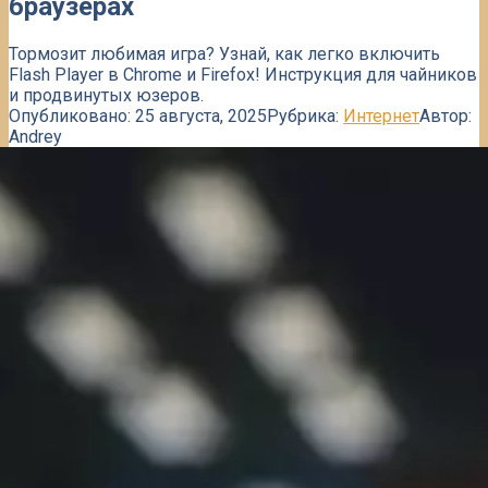
браузерах
Тормозит любимая игра? Узнай, как легко включить
Flash Player в Chrome и Firefox! Инструкция для чайников
и продвинутых юзеров.
Опубликовано:
25 августа, 2025
Рубрика:
Интернет
Автор:
Andrey