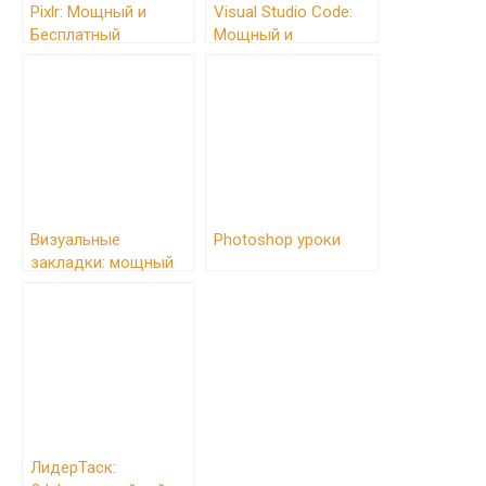
Pixlr: Мощный и
Visual Studio Code:
Бесплатный
Мощный и
Фоторедактор –
Расширяемый
Альтернатива
Редактор Кода
Photoshop
Визуальные
Photoshop уроки
закладки: мощный
инструмент
управления
закладками
ЛидерТаск: