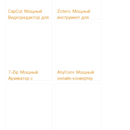
CapCut: Мощный
Zotero: Мощный
Видеоредактор для
инструмент для
Создания Контента
организации научных
исследований и
академического
письма
7-Zip: Мощный
AnyConv: Мощный
Архиватор с
онлайн конвертер
Открытым Исходным
файлов
Кодом