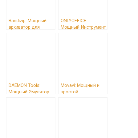
Bandizip: Мощный
ONLYOFFICE:
архиватор для
Мощный Инструмент
сжатия и распаковки
для Современного
файлов
Бизнеса
DAEMON Tools:
Movavi: Мощный и
Мощный Эмулятор
простой
Оптических Дисков
видеоредактор для
всех