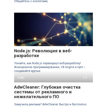
Общайтесь с коллегами,
Софт
0
Node.js: Революция в веб-
разработке
Узнайте, как Node.js перевернул веб-разработку!
Асинхронное программирование, V8 engine и npm –
создавайте крутые
Софт
0
AdwCleaner: Глубокая очистка
системы от рекламного и
нежелательного ПО
Замучила реклама? AdwCleaner быстро и бесплатно