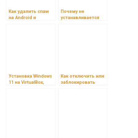
Как удалить спам
Почему не
на Android и
устанавливается
защитить свой
YouTube на
телефон
телефон: решения
проблем на Android
и iOS
Установка Windows
Как отключить или
11 на VirtualBox,
заблокировать
VMware или Hyper-V:
push-уведомления
пошаговая
в Chrome
инструкция