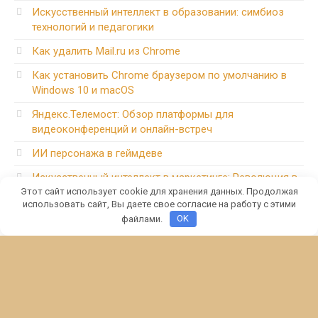
Искусственный интеллект в образовании: симбиоз
технологий и педагогики
Как удалить Mail.ru из Chrome
Как установить Chrome браузером по умолчанию в
Windows 10 и macOS
Яндекс.Телемост: Обзор платформы для
видеоконференций и онлайн-встреч
ИИ персонажа в геймдеве
Искусственный интеллект в маркетинге: Революция в
цифровом маркетинге
Этот сайт использует cookie для хранения данных. Продолжая
использовать сайт, Вы даете свое согласие на работу с этими
Смена тем оформления в Google Chrome
файлами.
OK
Node.js: Революция в веб-разработке
AdwCleaner: Глубокая очистка системы от рекламного
и нежелательного ПО
Avast Free Antivirus: Бесплатная защита для вашего