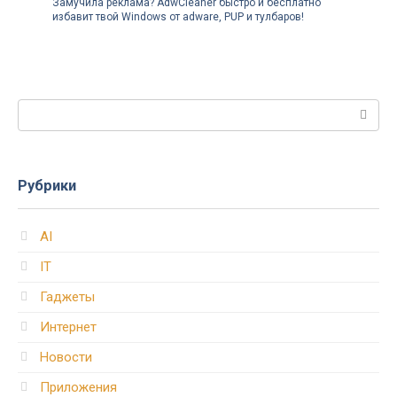
Замучила реклама? AdwCleaner быстро и бесплатно
избавит твой Windows от adware, PUP и тулбаров!
Поиск:
Рубрики
AI
IT
Гаджеты
Интернет
Новости
Приложения