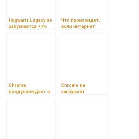
Hogwarts Legacy не
Что произойдет,
запускается: что
если интернет
делать?
исчезнет:
цифровой коллапс
и мир без сети
Chrome
Chrome не
предупреждает о
загружает
небезопасном
страницы: что
сайте: что делать?
делать?