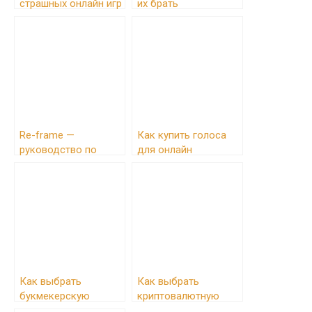
страшных онлайн игр
их брать
и квестов
Re-frame —
Как купить голоса
руководство по
для онлайн
фреймворку для
голосования
ClojureScript
Как выбрать
Как выбрать
букмекерскую
криптовалютную
контору
биржу в 2024 году