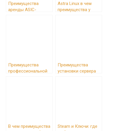
Преимущества
Astra Linux в чем
аренды ASIC-
преимущества у
майнера
российских
операционных
систем
Преимущества
Преимущества
профессиональной
установки сервера
разработки
1C
мобильных
приложений,
телефонных роботов
и чат-ботов
В чем преимущества
Steam и Ключи: где