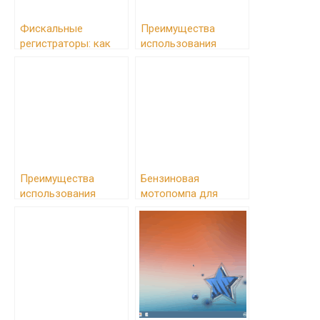
Фискальные
Преимущества
регистраторы: как
использования
выбрать и
автоматического
преимущества
выключателя АВДТ с
использования
защитой от
сверхтоков
Преимущества
Бензиновая
использования
мотопомпа для
цветной ленты
воды: сфера
использования и
эффективность