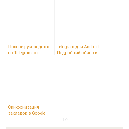
macOS
решению проблем
Полное руководство
Telegram для Android:
по Telegram: от
Подробный обзор и
новичка до
руководство по
продвинутого
использованию
пользователя
Синхронизация
закладок в Google
Chrome: полное
0
руководство