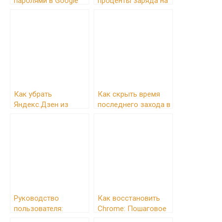
паролями в Google
проценты заряда на
Chrome: руководство
iPhone: подробное
пользователя
руководство
Как убрать
Как скрыть время
Яндекс.Дзен из
последнего захода в
Chrome: Полное
Telegram: полное
руководство
руководство по
настройкам
приватности
Руководство
Как восстановить
пользователя:
Chrome: Пошаговое
Windows, Linux и
руководство по