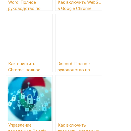
Word: Полное
Как включить WebGL
руководство по
в Google Chrome:
работе с текстовым
подробное
редактором
руководство
Как очистить
Discord: Полное
Chrome: полное
руководство по
руководство по
использованию и
ускорению и
возможностям
безопасности
Управление
Как включить