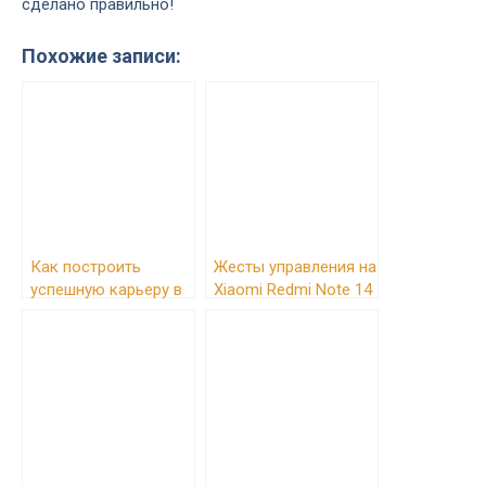
сделано правильно!
Похожие записи:
Как построить
Жесты управления на
успешную карьеру в
Xiaomi Redmi Note 14
искусственном
4G: Полное
интеллекте:
руководство
Пошаговое
руководство